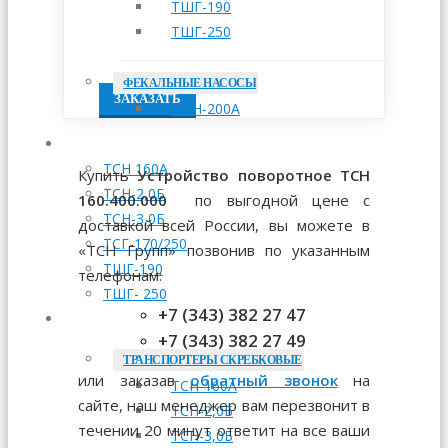
ТШГ-190
ТШГ-250
ФЕКАЛЬНЫЕ НАСОСЫ
ЗАКАЗАТЬ
НЖН-200А
МОНТАЖ
ТСН 160А
Купить
Устройство поворотное ТСН
ТСН-2,0Б
160.400.000
по выгодной цене с
ТСН-3,0Б
доставкой всей России, вы можете в
ТСГ-170/250
«ТСН Групп» позвонив по указанным
ТШГ-190
телефонам:
ТШГ- 250
+7 (343) 382 27 47
ЗАПЧАСТИ
+7 (343) 382 27 49
ТРАНСПОРТЕРЫ СКРЕБКОВЫЕ
или заказав
обратный звонок
на
ТСН-160А
сайте, наш менеджер вам перезвонит в
ТСН-2,0Б
течении 20 минут ответит на все ваши
ТСН-3,0Б