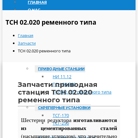
ГЛАВНАЯ
О НАС
ПРОДУКЦИЯ
ТСН 02.020 ременного типа
ТРАНСПОРТЕРЫ СКРЕБКОВЫЕ
Главная
ТСН-160А
Запчасти
ТСН-2,0Б
ТСН 02.020 ременного типа
ТСН-3,0Б
ПРИВОДНЫЕ СТАНЦИИ
НИ 11.12
Запчасти приводная
ТСН 00.760
станция ТСН 02.020
ТСН 02.020 ременного типа
ременного типа
СКРЕПЕРНЫЕ УСТАНОВКИ
ТСГ-170
изготавливаются
Шестерни редуктора
ТСГ-250
из цементированных сталей
(насыщение
что значительно
углеродом),