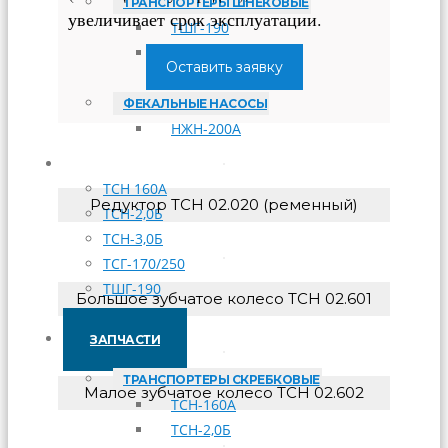
ТРАНСПОРТЕРЫ ШНЕКОВЫЕ
увеличивает срок эксплуатации.
ТШГ-190
ТШГ-250
Оставить заявку
ФЕКАЛЬНЫЕ НАСОСЫ
НЖН-200А
МОНТАЖ
ТСН 160А
Редуктор ТСН 02.020 (ременный)
ТСН-2,0Б
ТСН-3,0Б
ТСГ-170/250
ТШГ-190
Большое зубчатое колесо ТСН 02.601
ТШГ- 250
ЗАПЧАСТИ
ТРАНСПОРТЕРЫ СКРЕБКОВЫЕ
Малое зубчатое колесо ТСН 02.602
ТСН-160А
ТСН-2,0Б