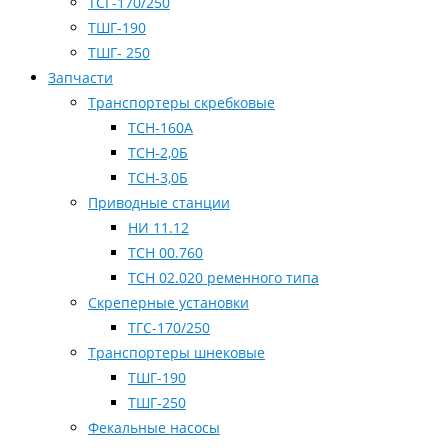
ТСГ-170/250
ТШГ-190
ТШГ- 250
Запчасти
Транспортеры скребковые
ТСН-160А
ТСН-2,0Б
ТСН-3,0Б
Приводные станции
НИ 11.12
ТСН 00.760
ТСН 02.020 ременного типа
Скреперные установки
ТГС-170/250
Транспортеры шнековые
ТШГ-190
ТШГ-250
Фекальные насосы