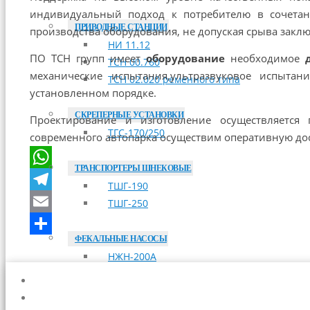
индивидуальный подход к потребителю в сочетан
ПРИВОДНЫЕ СТАНЦИИ
производства оборудования, не допуская срыва закл
НИ 11.12
ПО ТСН групп имеет
оборудование
необходимое
ТСН 00.760
механические испытания,ультразвуковое испытан
ТСН 02.020 ременного типа
установленном порядке.
СКРЕПЕРНЫЕ УСТАНОВКИ
Проектирование и изготовление осуществляется
ТГС-170/250
современного автопарка осуществим оперативную дос
ТРАНСПОРТЕРЫ ШНЕКОВЫЕ
WhatsApp
ТШГ-190
Telegram
ТШГ-250
Email
ФЕКАЛЬНЫЕ НАСОСЫ
Отправить
НЖН-200А
ОПЛАТА
ДОСТАВКА