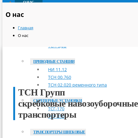
О НАС
ПРОДУКЦИЯ
О нас
ТРАНСПОРТЕРЫ СКРЕБКОВЫЕ
Главная
ТСН-160А
О нас
ТСН-2,0Б
ТСН-3,0Б
ПРИВОДНЫЕ СТАНЦИИ
НИ 11.12
ТСН 00.760
ТСН 02.020 ременного типа
ТСН Групп
скребковые навозоуборочные
СКРЕПЕРНЫЕ УСТАНОВКИ
ТСГ-170
транспортеры
ТСГ-250
ТРАНСПОРТЕРЫ ШНЕКОВЫЕ