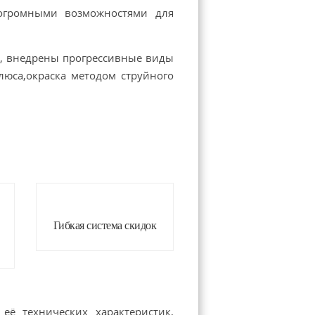
 огромными возможностями для
в, внедрены прогрессивные виды
флюса,окраска методом струйного
Гибкая система скидок
ё технических характеристик,