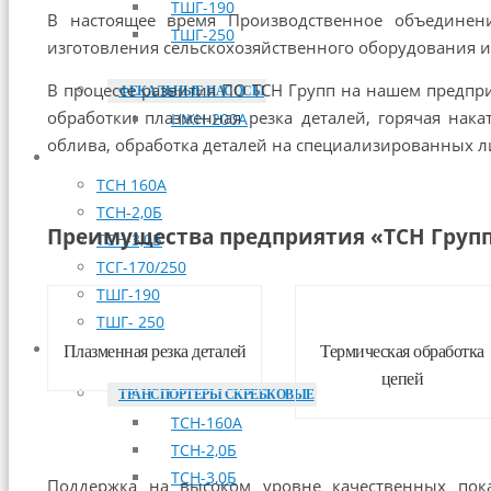
ТШГ-190
В настоящее время Производственное объединен
ТШГ-250
изготовления сельскохозяйственного оборудования и
В процессе развития ПО ТСН Групп на нашем предпр
ФЕКАЛЬНЫЕ НАСОСЫ
обработки: плазменная резка деталей, горячая нака
НЖН-200А
облива, обработка деталей на специализированных л
МОНТАЖ
ТСН 160А
ТСН-2,0Б
Преимущества предприятия «ТСН Групп
ТСН-3,0Б
ТСГ-170/250
ТШГ-190
ТШГ- 250
Плазменная резка деталей
Термическая обработка
ЗАПЧАСТИ
цепей
ТРАНСПОРТЕРЫ СКРЕБКОВЫЕ
ТСН-160А
ТСН-2,0Б
ТСН-3,0Б
Поддержка на высоком уровне качественных пока