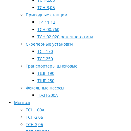
ТСН-2,0Б
ТСН-3,0Б
Приводные станции
НИ 11.12
ТСН 00.760
ТСН 02.020 ременного типа
Скреперные установки
ТСГ-170
ТСГ-250
Транспортеры шнековые
ТШГ-190
ТШГ-250
Фекальные насосы
НЖН-200А
Монтаж
ТСН 160А
ТСН-2,0Б
ТСН-3,0Б