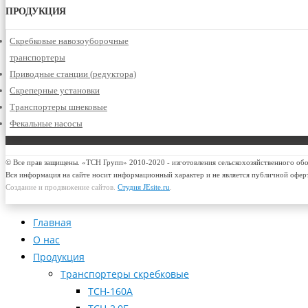
ПРОДУКЦИЯ
Скребковые навозоуборочные
транспортеры
Приводные станции (редуктора)
Скреперные установки
Транспортеры шнековые
Фекальные насосы
© Все прав защищены. «ТСН Групп» 2010-2020 - изготовления сельскохозяйственного об
Вся информация на сайте носит информационный характер и не является публичной офер
Создание и продвижение сайтов.
Студия JEsite.ru
.
Главная
О нас
Продукция
Транспортеры скребковые
ТСН-160А