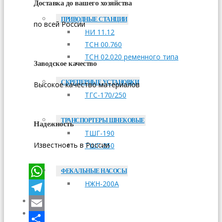
Доставка до вашего хозяйства
ПРИВОДНЫЕ СТАНЦИИ
по всей России
НИ 11.12
ТСН 00.760
ТСН 02.020 ременного типа
Заводское качество
СКРЕПЕРНЫЕ УСТАНОВКИ
Высокое качество материалов
ТГС-170/250
ТРАНСПОРТЕРЫ ШНЕКОВЫЕ
Надежность
ТШГ-190
Известность в России
ТШГ-250
ФЕКАЛЬНЫЕ НАСОСЫ
НЖН-200А
WhatsApp
Telegram
ОПЛАТА
ДОСТАВКА
Email