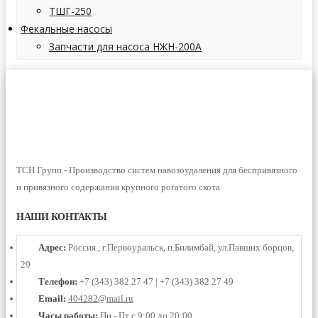
ТШГ-250
Фекальные насосы
Запчасти для насоса НЖН-200А
ТСН Групп - Производство систем навозоудаления для беспривязного
и привязного содержания крупного рогатого скота
НАШИ КОНТАКТЫ
Адрес:
Россия., г.Первоуральск, п.Билимбай, ул.Павших борцов,
29
Телефон:
+7 (343) 382 27 47 | +7 (343) 382 27 49
Email:
404282@mail.ru
Часы работы:
Пн - Пт с 9:00 до 20:00