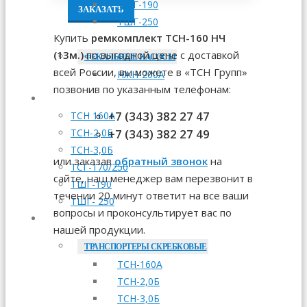
ТШГ-190
ЗАКАЗАТЬ
ТШГ-250
Купить
ремкомплект ТСН-160 НЧ
(13м.)
по выгодной цене с доставкой
ФЕКАЛЬНЫЕ НАСОСЫ
всей России, вы можете в «ТСН Групп»
НЖН-200А
позвонив по указанным телефонам:
МОНТАЖ
+7 (343) 382 27 47
ТСН 160А
+7 (343) 382 27 49
ТСН-2,0Б
ТСН-3,0Б
или заказав
обратный звонок
на
ТСГ-170/250
сайте, наш менеджер вам перезвонит в
ТШГ-190
течении 20 минут ответит на все ваши
ТШГ- 250
вопросы и проконсультирует вас по
ЗАПЧАСТИ
нашей продукции.
ТРАНСПОРТЕРЫ СКРЕБКОВЫЕ
ТСН-160А
ТСН-2,0Б
ТСН-3,0Б