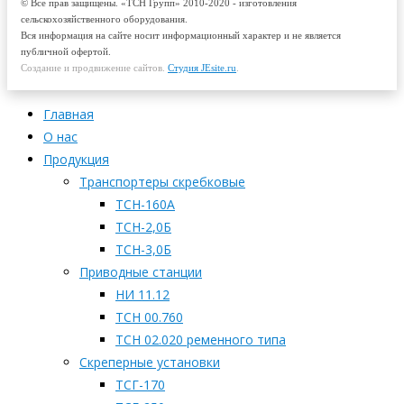
© Все прав защищены. «ТСН Групп» 2010-2020 - изготовления
сельскохозяйственного оборудования.
Вся информация на сайте носит информационный характер и не является
публичной офертой.
Создание и продвижение сайтов.
Студия JEsite.ru
.
Главная
О нас
Продукция
Транспортеры скребковые
ТСН-160А
ТСН-2,0Б
ТСН-3,0Б
Приводные станции
НИ 11.12
ТСН 00.760
ТСН 02.020 ременного типа
Скреперные установки
ТСГ-170