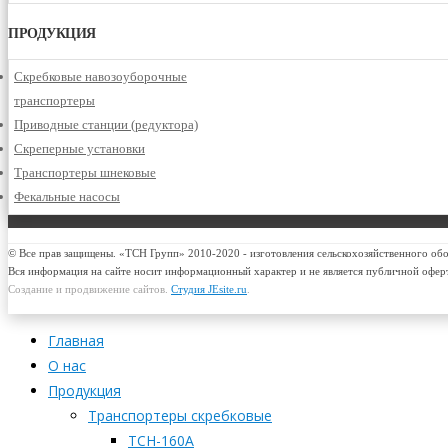
ПРОДУКЦИЯ
Скребковые навозоуборочные
транспортеры
Приводные станции (редуктора)
Скреперные установки
Транспортеры шнековые
Фекальные насосы
© Все прав защищены. «ТСН Групп» 2010-2020 - изготовления сельскохозяйственного об
Вся информация на сайте носит информационный характер и не является публичной офер
Создание и продвижение сайтов.
Студия JEsite.ru
.
Главная
О нас
Продукция
Транспортеры скребковые
ТСН-160А