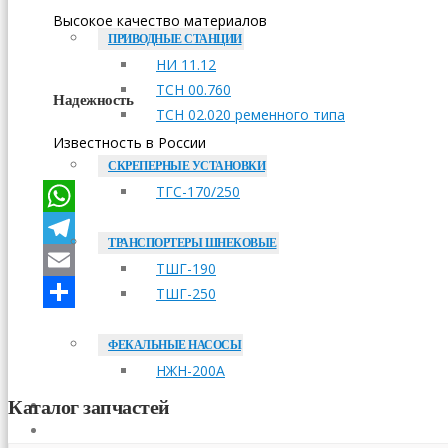
Высокое качество материалов
ПРИВОДНЫЕ СТАНЦИИ
НИ 11.12
ТСН 00.760
Надежность
ТСН 02.020 ременного типа
Известность в России
СКРЕПЕРНЫЕ УСТАНОВКИ
ТГС-170/250
WhatsApp
ТРАНСПОРТЕРЫ ШНЕКОВЫЕ
Telegram
ТШГ-190
Email
ТШГ-250
Отправить
ФЕКАЛЬНЫЕ НАСОСЫ
НЖН-200А
Каталог запчастей
ОПЛАТА
ДОСТАВКА