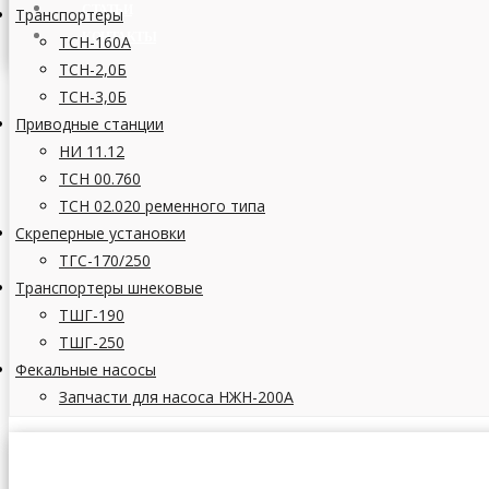
СТАТЬИ
Транспортеры
КОНТАКТЫ
ТСН-160А
ТСН-2,0Б
ТСН-3,0Б
Приводные станции
НИ 11.12
ТСН 00.760
ТСН 02.020 ременного типа
Скреперные установки
ТГС-170/250
Транспортеры шнековые
ТШГ-190
ТШГ-250
Фекальные насосы
Запчасти для насоса НЖН-200А