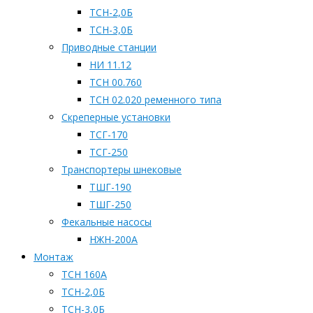
ТСН-2,0Б
ТСН-3,0Б
Приводные станции
НИ 11.12
ТСН 00.760
ТСН 02.020 ременного типа
Скреперные установки
ТСГ-170
ТСГ-250
Транспортеры шнековые
ТШГ-190
ТШГ-250
Фекальные насосы
НЖН-200А
Монтаж
ТСН 160А
ТСН-2,0Б
ТСН-3,0Б