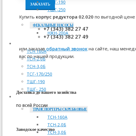
ТШГ-190
ЗАКАЗАТЬ
ТШГ-250
Купить
корпус редуктора 02.020
по выгодной цене 
ФЕКАЛЬНЫЕ НАСОСЫ
+7 (343) 382 27 47
НЖН-200А
+7 (343) 382 27 49
МОНТАЖ
или заказав
обратный звонок
на сайте, наш менедж
ТСН 160А
вас по нашей продукции.
ТСН-2,0Б
ТСН-3,0Б
ТСГ-170/250
ТШГ-190
ТШГ- 250
Доставка до вашего хозяйства
ЗАПЧАСТИ
по всей России
ТРАНСПОРТЕРЫ СКРЕБКОВЫЕ
ТСН-160А
ТСН-2,0Б
Заводское качество
ТСН-3,0Б