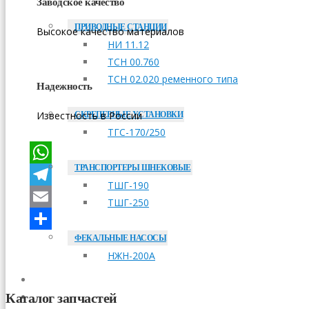
Заводское качество
ПРИВОДНЫЕ СТАНЦИИ
Высокое качество материалов
НИ 11.12
ТСН 00.760
ТСН 02.020 ременного типа
Надежность
Известность в России
СКРЕПЕРНЫЕ УСТАНОВКИ
ТГС-170/250
ТРАНСПОРТЕРЫ ШНЕКОВЫЕ
WhatsApp
ТШГ-190
Telegram
ТШГ-250
Email
ФЕКАЛЬНЫЕ НАСОСЫ
Отправить
НЖН-200А
ОПЛАТА
Каталог запчастей
ДОСТАВКА