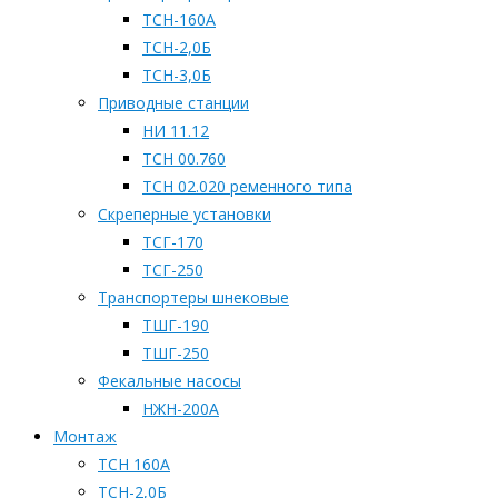
ТСН-160А
ТСН-2,0Б
ТСН-3,0Б
Приводные станции
НИ 11.12
ТСН 00.760
ТСН 02.020 ременного типа
Скреперные установки
ТСГ-170
ТСГ-250
Транспортеры шнековые
ТШГ-190
ТШГ-250
Фекальные насосы
НЖН-200А
Монтаж
ТСН 160А
ТСН-2,0Б