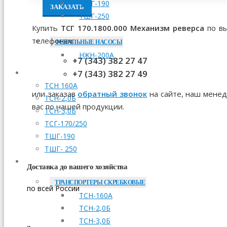
ТШГ-190
ЗАКАЗАТЬ
ТШГ-250
Купить
ТСГ 170.1800.000 Механизм реверса
по вы
телефонам:
ФЕКАЛЬНЫЕ НАСОСЫ
НЖН-200А
+7 (343) 382 27 47
+7 (343) 382 27 49
МОНТАЖ
ТСН 160А
или заказав
обратный звонок
на сайте, наш менед
ТСН-2,0Б
вас по нашей продукции.
ТСН-3,0Б
ТСГ-170/250
ТШГ-190
ТШГ- 250
ЗАПЧАСТИ
Доставка до вашего хозяйства
ТРАНСПОРТЕРЫ СКРЕБКОВЫЕ
по всей России
ТСН-160А
ТСН-2,0Б
ТСН-3,0Б