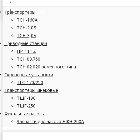
СТАТЬИ
КОНТАКТЫ
Транспортеры
ТСН-160А
ТСН-2,0Б
ТСН-3,0Б
Приводные станции
НИ 11.12
ТСН 00.760
ТСН 02.020 ременного типа
Скреперные установки
ТГС-170/250
Транспортеры шнековые
ТШГ-190
ТШГ-250
Фекальные насосы
Запчасти для насоса НЖН-200А