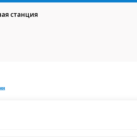
ная станция
ия