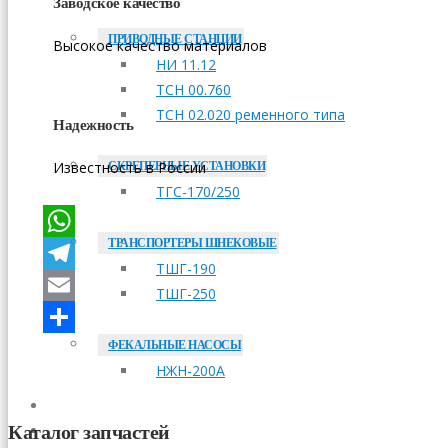
Заводское качество
ПРИВОДНЫЕ СТАНЦИИ
Высокое качество материалов
НИ 11.12
ТСН 00.760
ТСН 02.020 ременного типа
Надежность
Известность в России
СКРЕПЕРНЫЕ УСТАНОВКИ
ТГС-170/250
ТРАНСПОРТЕРЫ ШНЕКОВЫЕ
WhatsApp
ТШГ-190
Telegram
ТШГ-250
Email
ФЕКАЛЬНЫЕ НАСОСЫ
Отправить
НЖН-200А
ОПЛАТА
Каталог запчастей
ДОСТАВКА