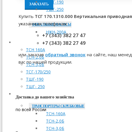
ТШГ-190
ЗАКАЗАТЬ
ТШГ-250
Купить
ТСГ 170.1310.000 Вертикальная приводна
указанным телефонам:
ФЕКАЛЬНЫЕ НАСОСЫ
НЖН-200А
+7 (343) 382 27 47
+7 (343) 382 27 49
МОНТАЖ
ТСН 160А
или заказав
обратный звонок
на сайте, наш менед
ТСН-2,0Б
вас по нашей продукции.
ТСН-3,0Б
ТСГ-170/250
ТШГ-190
ТШГ- 250
ЗАПЧАСТИ
Доставка до вашего хозяйства
ТРАНСПОРТЕРЫ СКРЕБКОВЫЕ
по всей России
ТСН-160А
ТСН-2,0Б
ТСН-3,0Б