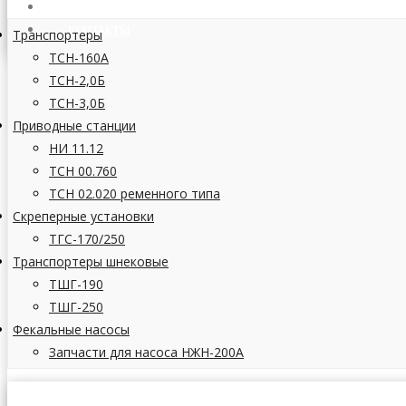
СТАТЬИ
КОНТАКТЫ
Транспортеры
ТСН-160А
ТСН-2,0Б
ТСН-3,0Б
Приводные станции
НИ 11.12
ТСН 00.760
ТСН 02.020 ременного типа
Скреперные установки
ТГС-170/250
Транспортеры шнековые
ТШГ-190
ТШГ-250
Фекальные насосы
Запчасти для насоса НЖН-200А