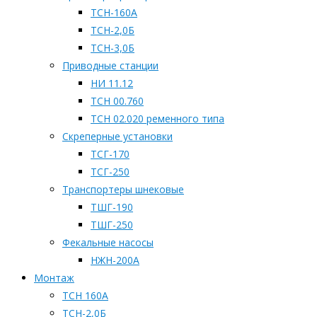
ТСН-160А
ТСН-2,0Б
ТСН-3,0Б
Приводные станции
НИ 11.12
ТСН 00.760
ТСН 02.020 ременного типа
Скреперные установки
ТСГ-170
ТСГ-250
Транспортеры шнековые
ТШГ-190
ТШГ-250
Фекальные насосы
НЖН-200А
Монтаж
ТСН 160А
ТСН-2,0Б