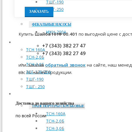
ТШГ-190
ТШГ-250
ЗАКАЗАТЬ
ФЕКАЛЬНЫЕ НАСОСЫ
НЖН-200А
Купить
Шайба ННФ 00.401
по выгодной цене с дост
МОНТАЖ
+7 (343) 382 27 47
ТСН 160А
+7 (343) 382 27 49
ТСН-2,0Б
ТСН-3,0Б
или заказав
обратный звонок
на сайте, наш менед
ТСГ-170/250
вас по нашей продукции.
ТШГ-190
ТШГ- 250
ЗАПЧАСТИ
Доставка до вашего хозяйства
ТРАНСПОРТЕРЫ СКРЕБКОВЫЕ
ТСН-160А
по всей России
ТСН-2,0Б
ТСН-3,0Б