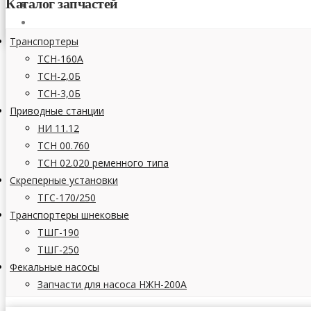
Каталог запчастей
СТАТЬИ
КОНТАКТЫ
Транспортеры
ТСН-160А
ТСН-2,0Б
ТСН-3,0Б
Приводные станции
НИ 11.12
ТСН 00.760
ТСН 02.020 ременного типа
Скреперные установки
ТГС-170/250
Транспортеры шнековые
ТШГ-190
ТШГ-250
Фекальные насосы
Запчасти для насоса НЖН-200А