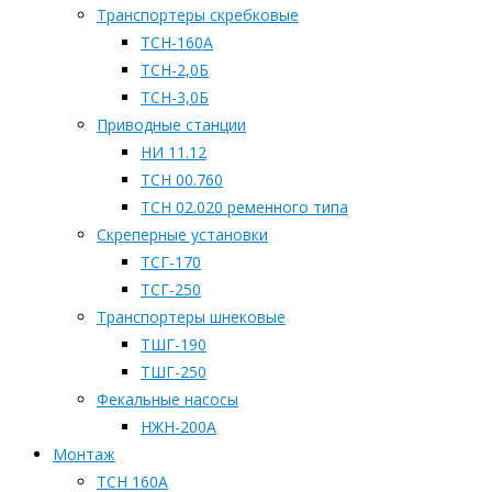
Транспортеры скребковые
ТСН-160А
ТСН-2,0Б
ТСН-3,0Б
Приводные станции
НИ 11.12
ТСН 00.760
ТСН 02.020 ременного типа
Скреперные установки
ТСГ-170
ТСГ-250
Транспортеры шнековые
ТШГ-190
ТШГ-250
Фекальные насосы
НЖН-200А
Монтаж
ТСН 160А