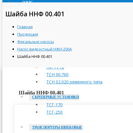
О НАС
ПРОДУКЦИЯ
Шайба ННФ 00.401
ТРАНСПОРТЕРЫ СКРЕБКОВЫЕ
Главная
ТСН-160А
Продукция
ТСН-2,0Б
Фекальные насосы
ТСН-3,0Б
Насос жидкостный НЖН-200А
Шайба ННФ 00.401
ПРИВОДНЫЕ СТАНЦИИ
НИ 11.12
ТСН 00.760
ТСН 02.020 ременного типа
Шайба ННФ 00.401
СКРЕПЕРНЫЕ УСТАНОВКИ
ТСГ-170
ТСГ-250
ТРАНСПОРТЕРЫ ШНЕКОВЫЕ