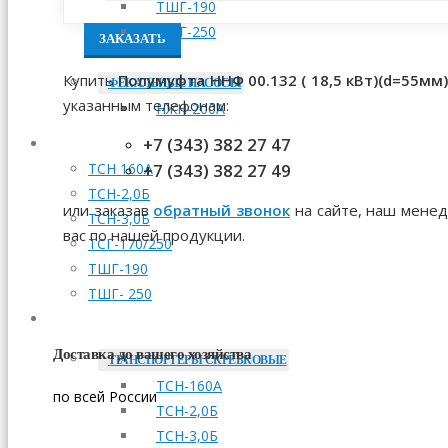
ТШГ-190
ТШГ-250
ЗАКАЗАТЬ
Купить
Полумуфта ННФ 00.132 ( 18,5 кВт)(d=55мм)
ФЕКАЛЬНЫЕ НАСОСЫ
указанным телефонам:
НЖН-200А
+7 (343) 382 27 47
МОНТАЖ
+7 (343) 382 27 49
ТСН 160А
ТСН-2,0Б
или заказав
обратный звонок
на сайте, наш менед
ТСН-3,0Б
вас по нашей продукции.
ТСГ-170/250
ТШГ-190
ТШГ- 250
ЗАПЧАСТИ
Доставка до вашего хозяйства
ТРАНСПОРТЕРЫ СКРЕБКОВЫЕ
ТСН-160А
по всей России
ТСН-2,0Б
ТСН-3,0Б