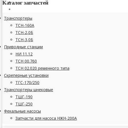
Каталог запчастей
СТАТЬИ
КОНТАКТЫ
Транспортеры
ТСН-160А
ТСН-2,0Б
ТСН-3,0Б
Приводные станции
НИ 11.12
ТСН 00.760
ТСН 02.020 ременного типа
Скреперные установки
ТГС-170/250
Транспортеры шнековые
ТШГ-190
ТШГ-250
Фекальные насосы
Запчасти для насоса НЖН-200А