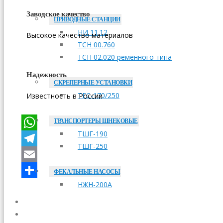
Заводское качество
ПРИВОДНЫЕ СТАНЦИИ
НИ 11.12
Высокое качество материалов
ТСН 00.760
ТСН 02.020 ременного типа
Надежность
СКРЕПЕРНЫЕ УСТАНОВКИ
ТГС-170/250
Известность в России
ТРАНСПОРТЕРЫ ШНЕКОВЫЕ
ТШГ-190
WhatsApp
ТШГ-250
Telegram
Email
ФЕКАЛЬНЫЕ НАСОСЫ
НЖН-200А
Отправить
ОПЛАТА
ДОСТАВКА