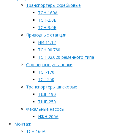
Транспортеры скребковые
ТСН-160А
ТСН-2,0Б
ТСН-3,0Б
Приводные станции
НИ 11.12
ТСН 00.760
ТСН 02.020 ременного типа
Скреперные установки
ТСГ-170
ТСГ-250
Транспортеры шнековые
ТШГ-190
ТШГ-250
Фекальные насосы
НЖН-200А
Монтаж
ТСН 160А