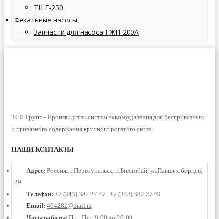
ТШГ-250
Фекальные насосы
Запчасти для насоса НЖН-200А
ТСН Групп - Производство систем навозоудаления для беспривязного
и привязного содержания крупного рогатого скота
НАШИ КОНТАКТЫ
Адрес:
Россия., г.Первоуральск, п.Билимбай, ул.Павших борцов,
29
Телефон:
+7 (343) 382 27 47 | +7 (343) 382 27 49
Email:
404282@mail.ru
Часы работы:
Пн - Пт с 9:00 до 20:00