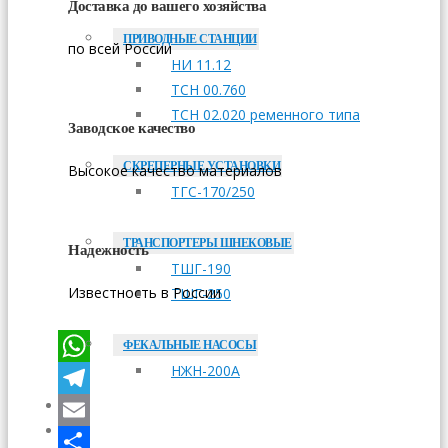
Доставка до вашего хозяйства
ПРИВОДНЫЕ СТАНЦИИ
по всей России
НИ 11.12
ТСН 00.760
ТСН 02.020 ременного типа
Заводское качество
СКРЕПЕРНЫЕ УСТАНОВКИ
Высокое качество материалов
ТГС-170/250
ТРАНСПОРТЕРЫ ШНЕКОВЫЕ
Надежность
ТШГ-190
Известность в России
ТШГ-250
ФЕКАЛЬНЫЕ НАСОСЫ
НЖН-200А
WhatsApp
Telegram
ОПЛАТА
ДОСТАВКА
Email