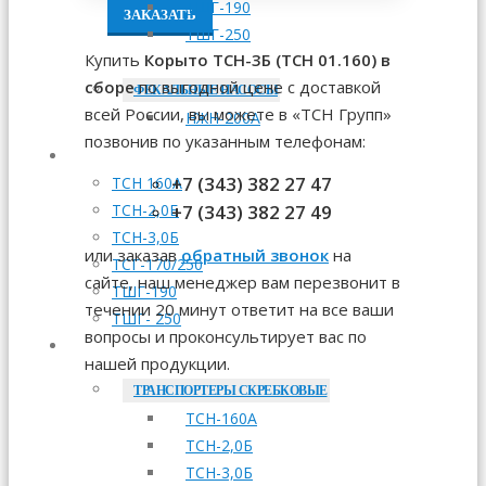
ТШГ-190
ЗАКАЗАТЬ
ТШГ-250
Купить
Корыто ТСН-3Б (ТСН 01.160) в
сборе
по выгодной цене с доставкой
ФЕКАЛЬНЫЕ НАСОСЫ
всей России, вы можете в «ТСН Групп»
НЖН-200А
позвонив по указанным телефонам:
МОНТАЖ
+7 (343) 382 27 47
ТСН 160А
+7 (343) 382 27 49
ТСН-2,0Б
ТСН-3,0Б
или заказав
обратный звонок
на
ТСГ-170/250
сайте, наш менеджер вам перезвонит в
ТШГ-190
течении 20 минут ответит на все ваши
ТШГ- 250
вопросы и проконсультирует вас по
ЗАПЧАСТИ
нашей продукции.
ТРАНСПОРТЕРЫ СКРЕБКОВЫЕ
ТСН-160А
ТСН-2,0Б
ТСН-3,0Б