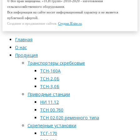
© Все прав защищены. «ТСН Групп» 2010-2020 - изготовления
сельскохозяйственного оборудования.
Вся информация на сайте носит информационный характер и не является
публичной офертой.
Создание и продвижение сайтов.
Студия JEsite.ru
.
Главная
О нас
Продукция
Транспортеры скребковые
ТСН-160А
ТСН-2,0Б
ТСН-3,0Б
Приводные станции
НИ 11.12
ТСН 00.760
ТСН 02.020 ременного типа
Скреперные установки
ТСГ-170