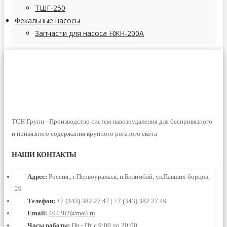
ТШГ-250
Фекальные насосы
Запчасти для насоса НЖН-200А
ТСН Групп - Производство систем навозоудаления для беспривязного
и привязного содержания крупного рогатого скота
НАШИ КОНТАКТЫ
Адрес:
Россия., г.Первоуральск, п.Билимбай, ул.Павших борцов,
29
Телефон:
+7 (343) 382 27 47 | +7 (343) 382 27 49
Email:
404282@mail.ru
Часы работы:
Пн - Пт с 9:00 до 20:00