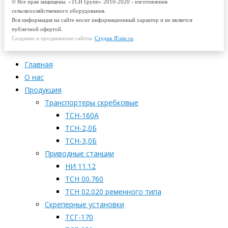
© Все прав защищены. «ТСН Групп» 2010-2020 - изготовления
сельскохозяйственного оборудования.
Вся информация на сайте носит информационный характер и не является
публичной офертой.
Создание и продвижение сайтов.
Студия JEsite.ru
.
Главная
О нас
Продукция
Транспортеры скребковые
ТСН-160А
ТСН-2,0Б
ТСН-3,0Б
Приводные станции
НИ 11.12
ТСН 00.760
ТСН 02.020 ременного типа
Скреперные установки
ТСГ-170