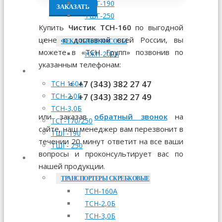
ТШГ-190
ЗАКАЗАТЬ
ТШГ-250
Купить
Чистик ТСН-160
по выгодной
цене с доставкой всей России, вы
ФЕКАЛЬНЫЕ НАСОСЫ
можете в «ТСН Групп» позвонив по
НЖН-200А
указанным телефонам:
МОНТАЖ
+7 (343) 382 27 47
ТСН 160А
+7 (343) 382 27 49
ТСН-2,0Б
ТСН-3,0Б
или заказав
обратный звонок
на
ТСГ-170/250
сайте, наш менеджер вам перезвонит в
ТШГ-190
течении 20 минут ответит на все ваши
ТШГ- 250
вопросы и проконсультирует вас по
ЗАПЧАСТИ
нашей продукции.
ТРАНСПОРТЕРЫ СКРЕБКОВЫЕ
ТСН-160А
ТСН-2,0Б
ТСН-3,0Б