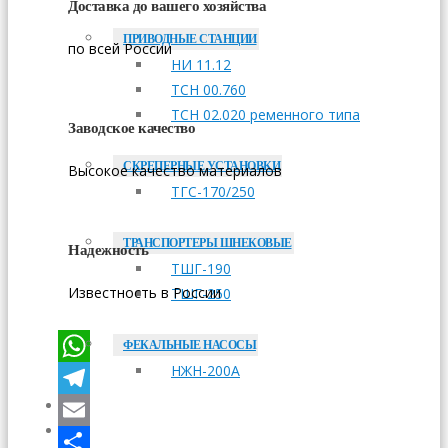
Доставка до вашего хозяйства
ПРИВОДНЫЕ СТАНЦИИ
по всей России
НИ 11.12
ТСН 00.760
ТСН 02.020 ременного типа
Заводское качество
СКРЕПЕРНЫЕ УСТАНОВКИ
Высокое качество материалов
ТГС-170/250
ТРАНСПОРТЕРЫ ШНЕКОВЫЕ
Надежность
ТШГ-190
Известность в России
ТШГ-250
ФЕКАЛЬНЫЕ НАСОСЫ
НЖН-200А
WhatsApp
Telegram
ОПЛАТА
ДОСТАВКА
Email