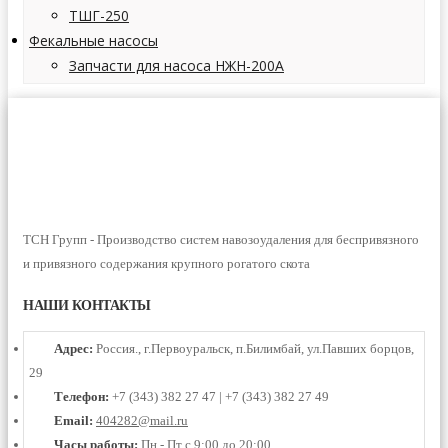
ТШГ-250
Фекальные насосы
Запчасти для насоса НЖН-200А
ТСН Групп - Производство систем навозоудаления для беспривязного
и привязного содержания крупного рогатого скота
НАШИ КОНТАКТЫ
Адрес:
Россия., г.Первоуральск, п.Билимбай, ул.Павших борцов,
29
Телефон:
+7 (343) 382 27 47 | +7 (343) 382 27 49
Email:
404282@mail.ru
Часы работы:
Пн - Пт с 9:00 до 20:00