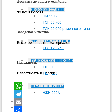
Доставка до вашего хозяйства
ПРИВОДНЫЕ СТАНЦИИ
по всей России
НИ 11.12
ТСН 00.760
ТСН 02.020 ременного типа
Заводское качество
СКРЕПЕРНЫЕ УСТАНОВКИ
Высокое качество материалов
ТГС-170/250
ТРАНСПОРТЕРЫ ШНЕКОВЫЕ
Надежность
ТШГ-190
Известность в России
ТШГ-250
ФЕКАЛЬНЫЕ НАСОСЫ
НЖН-200А
WhatsApp
Telegram
ОПЛАТА
ДОСТАВКА
Email