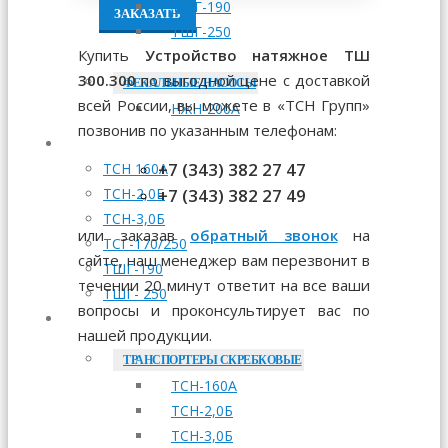
ТШГ-190
ЗАКАЗАТЬ
ТШГ-250
Купить
Устройство натяжное ТШ
300.300
по выгодной цене с доставкой
ФЕКАЛЬНЫЕ НАСОСЫ
всей России, вы можете в «ТСН Групп»
НЖН-200А
позвонив по указанным телефонам:
МОНТАЖ
+7 (343) 382 27 47
ТСН 160А
+7 (343) 382 27 49
ТСН-2,0Б
ТСН-3,0Б
или заказав
обратный звонок
на
ТСГ-170/250
сайте, наш менеджер вам перезвонит в
ТШГ-190
течении 20 минут ответит на все ваши
ТШГ- 250
вопросы и проконсультирует вас по
ЗАПЧАСТИ
нашей продукции.
ТРАНСПОРТЕРЫ СКРЕБКОВЫЕ
ТСН-160А
ТСН-2,0Б
ТСН-3,0Б