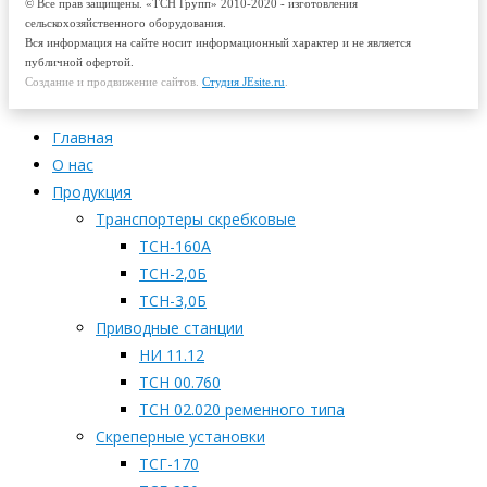
© Все прав защищены. «ТСН Групп» 2010-2020 - изготовления
сельскохозяйственного оборудования.
Вся информация на сайте носит информационный характер и не является
публичной офертой.
Создание и продвижение сайтов.
Студия JEsite.ru
.
Главная
О нас
Продукция
Транспортеры скребковые
ТСН-160А
ТСН-2,0Б
ТСН-3,0Б
Приводные станции
НИ 11.12
ТСН 00.760
ТСН 02.020 ременного типа
Скреперные установки
ТСГ-170