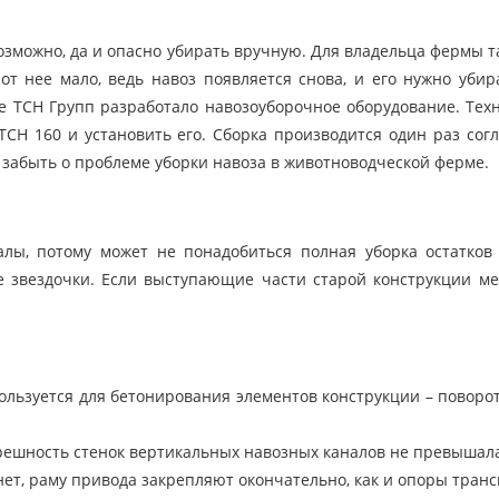
возможно, да и опасно убирать вручную. Для владельца фермы т
от нее мало, ведь навоз появляется снова, и его нужно убир
 ТСН Групп разработало навозоуборочное оборудование. Техн
ТСН 160 и установить его. Сборка производится один раз сог
о забыть о проблеме уборки навоза в животноводческой ферме.
лы, потому может не понадобиться полная уборка остатков
 звездочки. Если выступающие части старой конструкции ме
ользуется для бетонирования элементов конструкции – поворот
решность стенок вертикальных навозных каналов не превышала
нет, раму привода закрепляют окончательно, как и опоры транс