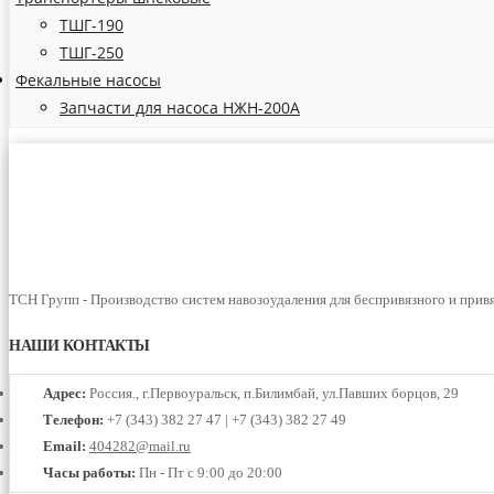
ТШГ-190
ТШГ-250
Фекальные насосы
Запчасти для насоса НЖН-200А
ТСН Групп - Производство систем навозоудаления для беспривязного и прив
НАШИ КОНТАКТЫ
Адрес:
Россия., г.Первоуральск, п.Билимбай, ул.Павших борцов, 29
Телефон:
+7 (343) 382 27 47 | +7 (343) 382 27 49
Email:
404282@mail.ru
Часы работы:
Пн - Пт с 9:00 до 20:00