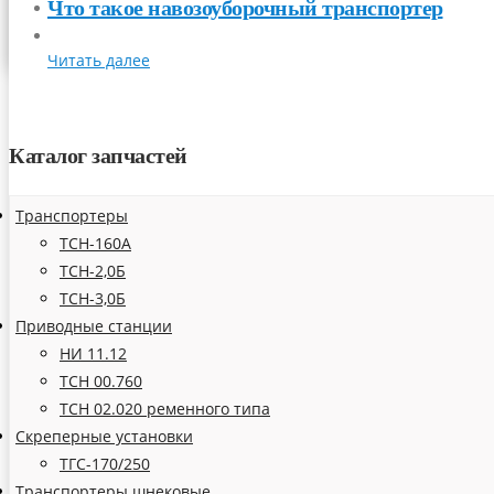
Что такое навозоуборочный транспортер
СТАТЬИ
КОНТАКТЫ
Читать далее
Каталог запчастей
Транспортеры
ТСН-160А
ТСН-2,0Б
ТСН-3,0Б
Приводные станции
НИ 11.12
ТСН 00.760
ТСН 02.020 ременного типа
Скреперные установки
ТГС-170/250
Транспортеры шнековые