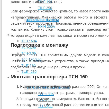
ТШГ-190
животного погибает весь скот.
ТШГ-250
Если фермерское хозяйство крупное, то навоз просто не
непродуктивный. Физической работы много, а эффекта 
ФЕКАЛЬНЫЕ НАСОСЫ
решения этой проблемы Производственное объединение
НЖН-200А
компактна. Хозяину стоит только заказать транспортер 
которая входит в комплект поставки и после этого можн
МОНТАЖ
ТСН 160А
Подготовка к монтажу
ТСН-2,0Б
ТСН-3,0Б
Нередко с ТСН 160 совместимы другие модели и кана
ТСГ-170/250
натяжные и поворотные устройства, а также приводные
ТШГ-190
подготовить арматурные решетки и прутки.
ТШГ- 250
Монтаж транспортера ТСН 160
ЗАПЧАСТИ
Нужно подготовить бетонный раствор (200). Он исп
ТРАНСПОРТЕРЫ СКРЕБКОВЫЕ
наклонного транспортера, рамы привода, гуська.
ТСН-160А
Уровни скрупулезно замеряются. Важно, чтобы пог
ТСН-2,0Б
После того, как бетонный раствор полностью засты
ТСН-3,0Б