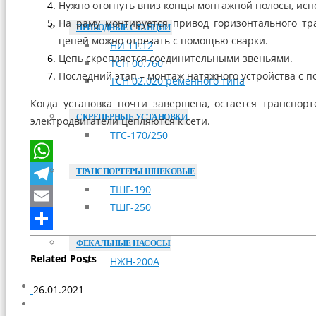
Нужно отогнуть вниз концы монтажной полосы, испо
На раму монтируется привод горизонтального тр
ПРИВОДНЫЕ СТАНЦИИ
цепей можно отрезать с помощью сварки.
НИ 11.12
Цепь скрепляется соединительными звеньями.
ТСН 00.760
Последний этап – монтаж натяжного устройства с 
ТСН 02.020 ременного типа
Когда установка почти завершена, остается транспор
СКРЕПЕРНЫЕ УСТАНОВКИ
электродвигатели цепляются к сети.
ТГС-170/250
ТРАНСПОРТЕРЫ ШНЕКОВЫЕ
WhatsApp
ТШГ-190
Telegram
ТШГ-250
Email
Отправить
ФЕКАЛЬНЫЕ НАСОСЫ
Related
Posts
НЖН-200А
ОПЛАТА
26.01.2021
ДОСТАВКА