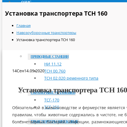
О НАС
ПРОДУКЦИЯ
Установка транспортера ТСН 160
ТРАНСПОРТЕРЫ СКРЕБКОВЫЕ
Главная
ТСН-160А
Навозоуборочные транспортеры
ТСН-2,0Б
Установка транспортера ТСН 160
ТСН-3,0Б
ПРИВОДНЫЕ СТАНЦИИ
НИ 11.12
14
Сен
14.09.2020
ТСН 00.760
ТСН 02.020 ременного типа
Установка транспортера ТСН 160
СКРЕПЕРНЫЕ УСТАНОВКИ
ТСГ-170
ТСГ-250
Обязательной в животноводстве и фермерстве является
правилам, чтобы животные содержались в чистоте, не б
болезнетворных бактерий. Инфекции, размножающиеся 
ТРАНСПОРТЕРЫ ШНЕКОВЫЕ