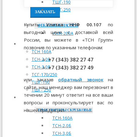
ТШГ-190
ТШГ-250
ЗАКАЗАТЬ
Купить
Улитка ННФ 00.107
по
ФЕКАЛЬНЫЕ НАСОСЫ
выгодной цене с доставкой всей
НЖН-200А
России, вы можете в «ТСН Групп»
МОНТАЖ
позвонив по указанным телефонам:
ТСН 160А
+7 (343) 382 27 47
ТСН-2,0Б
+7 (343) 382 27 49
ТСН-3,0Б
ТСГ-170/250
или заказав
обратный звонок
на
ТШГ-190
сайте, наш менеджер вам перезвонит в
ТШГ- 250
течении 20 минут ответит на все ваши
ЗАПЧАСТИ
вопросы и проконсультирует вас по
нашей продукции.
ТРАНСПОРТЕРЫ СКРЕБКОВЫЕ
ТСН-160А
ТСН-2,0Б
ТСН-3,0Б