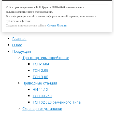
© Все прав защищены. «ТСН Групп» 2010-2020 - изготовления
сельскохозяйственного оборудования.
Вся информация на сайте носит информационный характер и не является
публичной офертой.
Создание и продвижение сайтов.
Студия JEsite.ru
.
Главная
О нас
Продукция
Транспортеры скребковые
ТСН-160А
ТСН-2,0Б
ТСН-3,0Б
Приводные станции
НИ 11.12
ТСН 00.760
ТСН 02.020 ременного типа
Скреперные установки