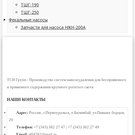
ТШГ-190
ТШГ-250
Фекальные насосы
Запчасти для насоса НЖН-200А
ТСН Групп - Производство систем навозоудаления для беспривязного
и привязного содержания крупного рогатого скота
НАШИ КОНТАКТЫ
Адрес:
Россия., г.Первоуральск, п.Билимбай, ул.Павших борцов,
29
Телефон:
+7 (343) 382 27 47 | +7 (343) 382 27 49
Email:
404282@mail.ru