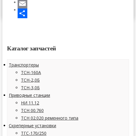
Telegram
СТАТЬИ
КОНТАКТЫ
Email
Отправить
Каталог запчастей
Транспортеры
ТСН-160А
ТСН-2,0Б
ТСН-3,0Б
Приводные станции
НИ 11.12
ТСН 00.760
ТСН 02.020 ременного типа
Скреперные установки
ТГС-170/250