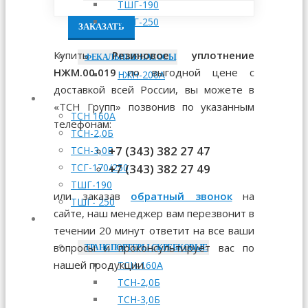
ТШГ-190
ТШГ-250
ЗАКАЗАТЬ
Купить
Резиновое уплотнение
ФЕКАЛЬНЫЕ НАСОСЫ
НЖМ.00.019
по выгодной цене с
НЖН-200А
доставкой всей России, вы можете в
МОНТАЖ
«ТСН Групп» позвонив по указанным
ТСН 160А
телефонам:
ТСН-2,0Б
+7 (343) 382 27 47
ТСН-3,0Б
+7 (343) 382 27 49
ТСГ-170/250
ТШГ-190
или заказав
обратный звонок
на
ТШГ- 250
сайте, наш менеджер вам перезвонит в
ЗАПЧАСТИ
течении 20 минут ответит на все ваши
вопросы и проконсультирует вас по
ТРАНСПОРТЕРЫ СКРЕБКОВЫЕ
нашей продукции.
ТСН-160А
ТСН-2,0Б
ТСН-3,0Б