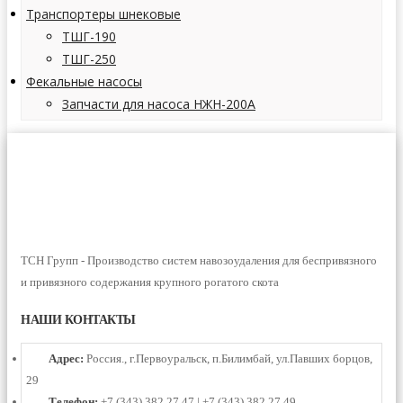
Транспортеры шнековые
ТШГ-190
ТШГ-250
Фекальные насосы
Запчасти для насоса НЖН-200А
ТСН Групп - Производство систем навозоудаления для беспривязного
и привязного содержания крупного рогатого скота
НАШИ КОНТАКТЫ
Адрес:
Россия., г.Первоуральск, п.Билимбай, ул.Павших борцов,
29
Телефон:
+7 (343) 382 27 47 | +7 (343) 382 27 49