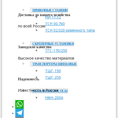
ПРИВОДНЫЕ СТАНЦИИ
Доставка до вашего хозяйства
НИ 11.12
ТСН 00.760
по всей России
ТСН 02.020 ременного типа
СКРЕПЕРНЫЕ УСТАНОВКИ
Заводское качество
ТГС-170/250
Высокое качество материалов
ТРАНСПОРТЕРЫ ШНЕКОВЫЕ
ТШГ-190
ТШГ-250
Надежность
Известность в России
ФЕКАЛЬНЫЕ НАСОСЫ
НЖН-200А
ОПЛАТА
WhatsApp
ДОСТАВКА