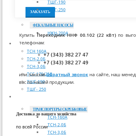
ТШГ-190
ТШГ-250
ЗАКАЗАТЬ
ФЕКАЛЬНЫЕ НАСОСЫ
НЖН-200А
Купить
Переходник ННФ 00.102 (22 кВт)
по выго
телефонам:
МОНТАЖ
ТСН 160А
+7 (343) 382 27 47
ТСН-2,0Б
+7 (343) 382 27 49
ТСН-3,0Б
ТСГ-170/250
или заказав
обратный звонок
на сайте, наш менед
ТШГ-190
вас по нашей продукции.
ТШГ- 250
ЗАПЧАСТИ
ТРАНСПОРТЕРЫ СКРЕБКОВЫЕ
Доставка до вашего хозяйства
ТСН-160А
ТСН-2,0Б
по всей России
ТСН-3,0Б