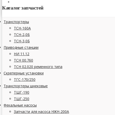
СТАТЬИ
Каталог запчастей
КОНТАКТЫ
Транспортеры
ТСН-160А
ТСН-2,0Б
ТСН-3,0Б
Приводные станции
НИ 11.12
ТСН 00.760
ТСН 02.020 ременного типа
Скреперные установки
ТГС-170/250
Транспортеры шнековые
ТШГ-190
ТШГ-250
Фекальные насосы
Запчасти для насоса НЖН-200А