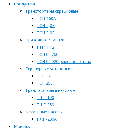
Продукция
Транспортеры скребковые
ТСН-160А
ТСН-2,0Б
ТСН-3,0Б
Приводные станции
НИ 11.12
ТСН 00.760
ТСН 02.020 ременного типа
Скреперные установки
ТСГ-170
ТСГ-250
Транспортеры шнековые
ТШГ-190
ТШГ-250
Фекальные насосы
НЖН-200А
Монтаж