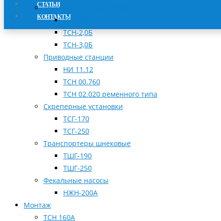
СТАТЬИ
Транспортеры скребковые
КОНТАКТЫ
ТСН-160А
ТСН-2,0Б
ТСН-3,0Б
Приводные станции
НИ 11.12
ТСН 00.760
ТСН 02.020 ременного типа
Скреперные установки
ТСГ-170
ТСГ-250
Транспортеры шнековые
ТШГ-190
ТШГ-250
Фекальные насосы
НЖН-200А
Монтаж
ТСН 160А