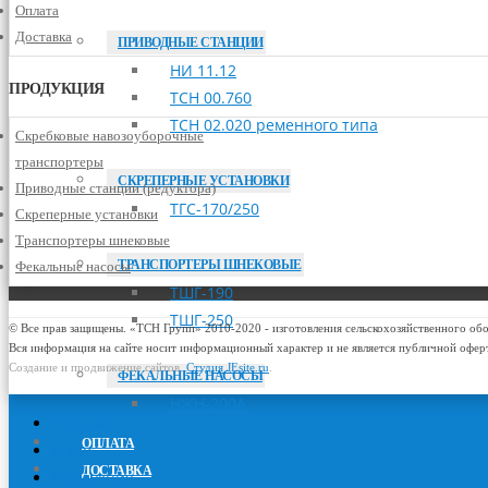
Оплата
Доставка
ПРИВОДНЫЕ СТАНЦИИ
НИ 11.12
ПРОДУКЦИЯ
ТСН 00.760
ТСН 02.020 ременного типа
Скребковые навозоуборочные
транспортеры
СКРЕПЕРНЫЕ УСТАНОВКИ
Приводные станции (редуктора)
ТГС-170/250
Скреперные установки
Транспортеры шнековые
ТРАНСПОРТЕРЫ ШНЕКОВЫЕ
Фекальные насосы
ТШГ-190
ТШГ-250
© Все прав защищены. «ТСН Групп» 2010-2020 - изготовления сельскохозяйственного об
Вся информация на сайте носит информационный характер и не является публичной офер
Создание и продвижение сайтов.
Студия JEsite.ru
.
ФЕКАЛЬНЫЕ НАСОСЫ
НЖН-200А
Главная
ОПЛАТА
О нас
ДОСТАВКА
Продукция