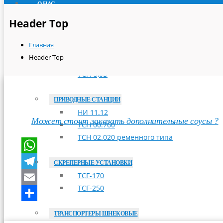
О НАС
ПРОДУКЦИЯ
Header Top
ТРАНСПОРТЕРЫ СКРЕБКОВЫЕ
Главная
ТСН-160А
Header Top
ТСН-2,0Б
ТСН-3,0Б
ПРИВОДНЫЕ СТАНЦИИ
НИ 11.12
Может стоит заказать дополнительные соусы ?
ТСН 00.760
ТСН 02.020 ременного типа
WhatsApp
СКРЕПЕРНЫЕ УСТАНОВКИ
ТСГ-170
Telegram
ТСГ-250
Email
Отправить
ТРАНСПОРТЕРЫ ШНЕКОВЫЕ