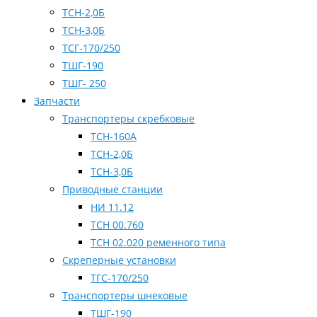
ТСН-2,0Б
ТСН-3,0Б
ТСГ-170/250
ТШГ-190
ТШГ- 250
Запчасти
Транспортеры скребковые
ТСН-160А
ТСН-2,0Б
ТСН-3,0Б
Приводные станции
НИ 11.12
ТСН 00.760
ТСН 02.020 ременного типа
Скреперные установки
ТГС-170/250
Транспортеры шнековые
ТШГ-190