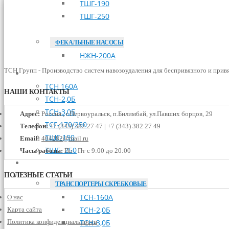
ТШГ-190
ТШГ-250
ФЕКАЛЬНЫЕ НАСОСЫ
НЖН-200А
ТСН Групп - Производство систем навозоудаления для беспривязного и прив
МОНТАЖ
ТСН 160А
НАШИ КОНТАКТЫ
ТСН-2,0Б
ТСН-3,0Б
Адрес:
Россия., г.Первоуральск, п.Билимбай, ул.Павших борцов, 29
ТСГ-170/250
Телефон:
+7 (343) 382 27 47 | +7 (343) 382 27 49
ТШГ-190
Email:
404282@mail.ru
ТШГ- 250
Часы работы:
Пн - Пт с 9:00 до 20:00
ЗАПЧАСТИ
ПОЛЕЗНЫЕ СТАТЬИ
ТРАНСПОРТЕРЫ СКРЕБКОВЫЕ
ТСН-160А
О нас
ТСН-2,0Б
Карта сайта
Политика конфиденциальности
ТСН-3,0Б